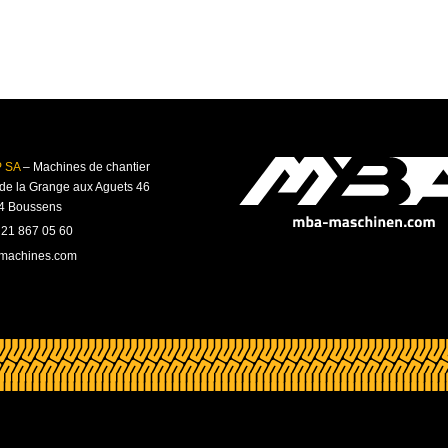
Hydraulik
Kaiser
Zweiwegetechnik
 SA
– Machines de chantier
MB (Backenbrecherlöffel,
de la Grange aux Aguets 46
Sortiergreifer)
4 Boussens
 21 867 05 60
-machines.com
Terberg Special Vehicles