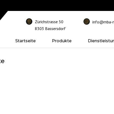
Zürichstrasse 50
info@mba-m
8303 Bassersdorf
Startseite
Produkte
Dienstleist
VRP Gruppe
Case
Ersatzteile
te
Standorte
Dumpers
Garantie
Stellenangebote
Elektrischen Baumaschinen
Hydraulik
Husqvarna
Wartungsver