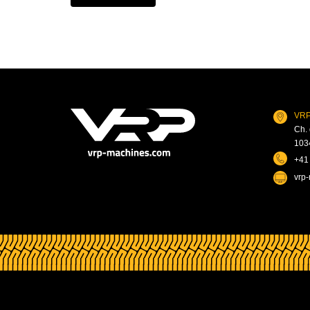
VRP
Ch. 
103
+41
vrp